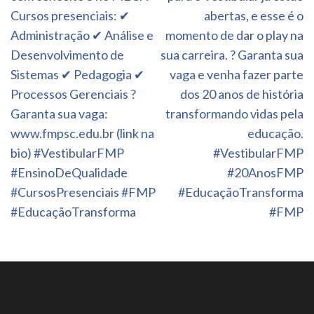
Cursos presenciais: ✔
abertas, e esse é o
Administração ✔ Análise e
momento de dar o play na
Desenvolvimento de
sua carreira. ? Garanta sua
Sistemas ✔ Pedagogia ✔
vaga e venha fazer parte
Processos Gerenciais ?
dos 20 anos de história
Garanta sua vaga:
transformando vidas pela
www.fmpsc.edu.br (link na
educação.
bio) #VestibularFMP
#VestibularFMP
#EnsinoDeQualidade
#20AnosFMP
#CursosPresenciais #FMP
#EducaçãoTransforma
#EducaçãoTransforma
#FMP