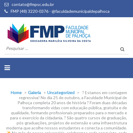
contato@fmpsc.edu.br
FMP (48) 3220-0376 - @faculdademunicipaldepalhoca
Pesquisar
por:
Home
>
Galeria
>
Uncategorized
>
? Estamos em contagem
regressiva! No dia 25 de outubro, a Faculdade Municipal de
Palhoça completa 20 anos de história ? Foram duas décadas
transformando vidas com educação pública, gratuita e de
qualidade, formando profissionais preparados para o mercado e
para o exercício da cidadania. ? São quatro cursos de graduação,
pós-graduações, projetos de extensão e uma infraestrutura
moderna que acolhe nossos estudantes e conecta a comunidade.
No mês do nosso aniversário, celebramos cada conquista, cada