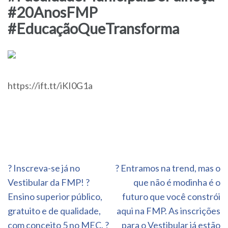
#20AnosFMP
#EducaçãoQueTransforma
https://ift.tt/iKI0G1a
Navegação
? Inscreva-se já no
? Entramos na trend, mas o
de
Vestibular da FMP! ?
que não é modinha é o
Post
Ensino superior público,
futuro que você constrói
gratuito e de qualidade,
aqui na FMP. As inscrições
com conceito 5 no MEC. ?
para o Vestibular já estão