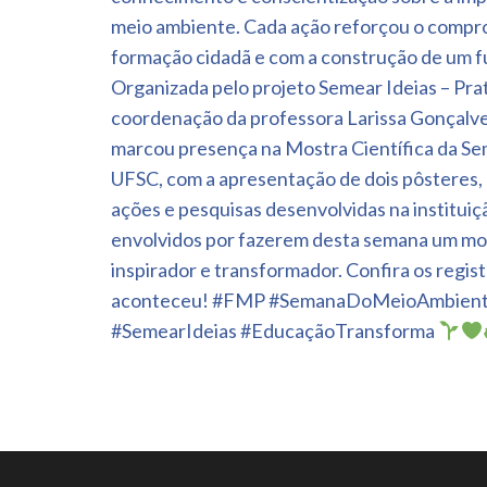
meio ambiente. Cada ação reforçou o comp
formação cidadã e com a construção de um f
Organizada pelo projeto Semear Ideias – Prat
coordenação da professora Larissa Gonçalves
marcou presença na Mostra Científica da S
UFSC, com a apresentação de dois pôsteres, 
ações e pesquisas desenvolvidas na instituiç
envolvidos por fazerem desta semana um mo
inspirador e transformador. Confira os regist
aconteceu! #FMP #SemanaDoMeioAmbiente
#SemearIdeias #EducaçãoTransforma