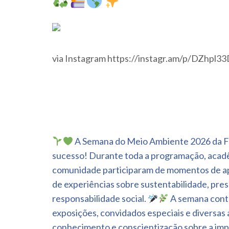
via Instagram https://instagr.am/p/DZhpl3
Navegação
A Semana do Meio Ambiente 2026 da F
de
sucesso! Durante toda a programação, acad
Post
comunidade participaram de momentos de apr
de experiências sobre sustentabilidade, pre
responsabilidade social.
A semana conto
exposições, convidados especiais e diversa
conhecimento e conscientização sobre a imp