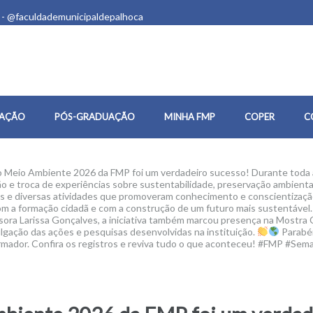
 - @faculdademunicipaldepalhoca
AÇÃO
PÓS-GRADUAÇÃO
MINHA FMP
COPER
C
Meio Ambiente 2026 da FMP foi um verdadeiro sucesso! Durante toda 
 e troca de experiências sobre sustentabilidade, preservação ambiental
iais e diversas atividades que promoveram conhecimento e conscientizaç
m a formação cidadã e com a construção de um futuro mais sustentável
sora Larissa Gonçalves, a iniciativa também marcou presença na Mostra
lgação das ações e pesquisas desenvolvidas na instituição.
Parabén
formador. Confira os registros e reviva tudo o que aconteceu! #FMP #