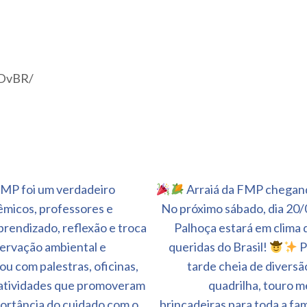
3DvBR/
MP foi um verdadeiro
Arraiá da FMP chegan
êmicos, professores e
No próximo sábado, dia 20/0
endizado, reflexão e troca
Palhoça estará em clima 
servação ambiental e
queridas do Brasil!
P
u com palestras, oficinas,
tarde cheia de divers
s atividades que promoveram
quadrilha, touro me
ortância do cuidado com o
brincadeiras para toda a fa