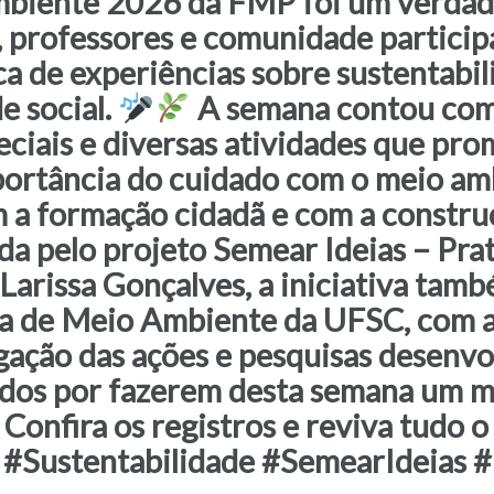
iente 2026 da FMP foi um verdade
, professores e comunidade partici
ca de experiências sobre sustentabi
e social.
A semana contou com p
eciais e diversas atividades que p
portância do cuidado com o meio am
a formação cidadã e com a constru
a pelo projeto Semear Ideias – Prati
Larissa Gonçalves, a iniciativa tam
na de Meio Ambiente da UFSC, com a
gação das ações e pesquisas desenvol
idos por fazerem desta semana um m
 Confira os registros e reviva tudo
Sustentabilidade #SemearIdeias 