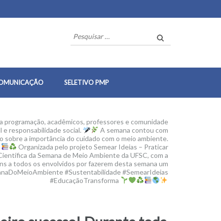
Pesquisar
por:
OMUNICAÇÃO
SELETIVO PMP
a programação, acadêmicos, professores e comunidade
 e responsabilidade social.
A semana contou com
ão sobre a importância do cuidado com o meio ambiente.
.
Organizada pelo projeto Semear Ideias – Praticar
 Científica da Semana de Meio Ambiente da UFSC, com a
s a todos os envolvidos por fazerem desta semana um
SemanaDoMeioAmbiente #Sustentabilidade #SemearIdeias
#EducaçãoTransforma