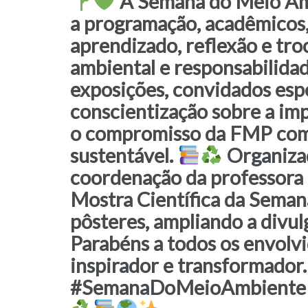
A Semana do Meio Amb
a programação, acadêmicos
aprendizado, reflexão e tro
ambiental e responsabilidad
exposições, convidados esp
conscientização sobre a im
o compromisso da FMP com 
sustentável.
Organizad
coordenação da professora 
Mostra Científica da Sema
pôsteres, ampliando a divul
Parabéns a todos os envolv
inspirador e transformador.
#SemanaDoMeioAmbiente #