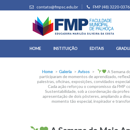
contato@fmpsc.edu.br
FMP (48) 3220-0376
HOME
INSTITUIÇÃO
EDITAIS
GRADU
Home
>
Galeria
>
Avisos
>
A Semana do 
participaram de momentos de aprendizado, reflexão
palestras, oficinas, exposições, convidados espec
Cada ação reforçou o compromisso da FMP co
Sustentabilidade, sob a coordenação da profes
apresentação de dois pôsteres, ampliando a divu
momento tão especial, inspirador e trans