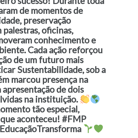
iro sucesso! Durante toda
param de momentos de
lidade, preservação
alestras, oficinas,
romoveram conhecimento e
biente. Cada ação reforçou
ção de um futuro mais
car Sustentabilidade, sob a
bém marcou presença na
 apresentação de dois
vidas na instituição.
omento tão especial,
 o que aconteceu! #FMP
#EducaçãoTransforma