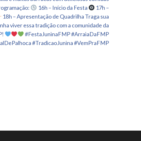
rogramação:
16h – Início da Festa
17h –
18h – Apresentação de Quadrilha Traga sua
venha viver essa tradição com a comunidade da
P!
#FestaJuninaFMP #ArraiaDaFMP
alDePalhoca #TradicaoJunina #VemPraFMP