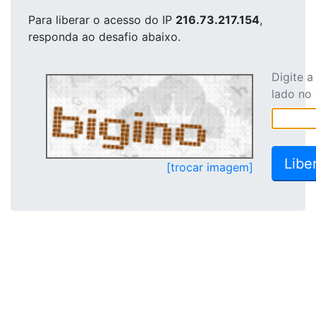
Para liberar o acesso
do IP
216.73.217.154
,
responda ao desafio abaixo.
Digite 
lado no
[trocar imagem]