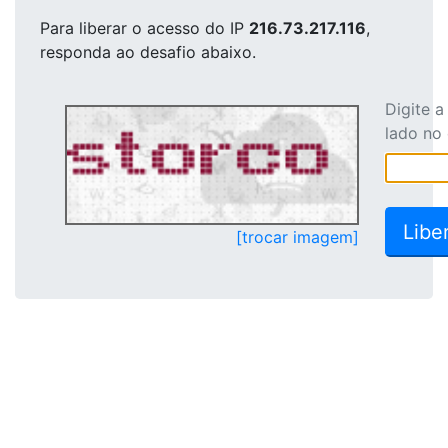
Para liberar o acesso
do IP
216.73.217.116
,
responda ao desafio abaixo.
Digite 
lado no
[trocar imagem]