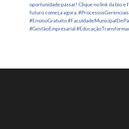
oportunidade passar! Clique no link da bio e f
futuro começa agora. #ProcessosGerencia
#EnsinoGratuito #FaculdadeMunicipalDePa
#GestãoEmpresarial #EducaçãoTransform