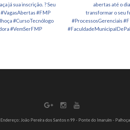
aça já sua inscrição. ? Seu
abertas até o di
is #VagasAbertas #FMP
transformar o seu fu
lhoça #CursoTecnólogo
#ProcessosGerenciais #
adora #VemSerFMP
#FaculdadeMunicipalDePal
Endereço: João Pereira dos Santos n 99 - Ponte do Imaruim - Palhoça