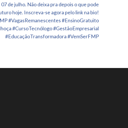
a 07 de julho. Não deixa pra depois o que pode
turo hoje. Inscreva-se agora pelo link na bio!
FMP #VagasRemanescentes #EnsinoGratuito
hoça #CursoTecnólogo #GestãoEmpresarial
#EducaçãoTransformadora #VemSerFMP