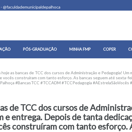
 - @faculdademunicipaldepalhoca
AÇÃO
PÓS-GRADUAÇÃO
MINHA FMP
COPER
C
oje as bancas de TCC dos cursos de Administração e Pedagogia! Um mo
e vocês construíram com tanto esforço. As bancas seguem até sexta-fe
DePalhoça #BancasTCC #TCCADM #TCCPedagogia #AEstrelaSãoVocês
s de TCC dos cursos de Administra
 e entrega. Depois de tanta dedicaç
ês construíram com tanto esforço. 