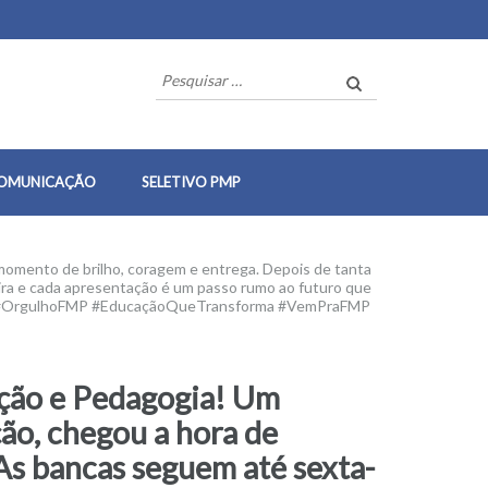
Pesquisar
por:
OMUNICAÇÃO
SELETIVO PMP
mento de brilho, coragem e entrega. Depois de tanta
ira e cada apresentação é um passo rumo ao futuro que
 #OrgulhoFMP #EducaçãoQueTransforma #VemPraFMP
ção e Pedagogia! Um
ão, chegou a hora de
As bancas seguem até sexta-