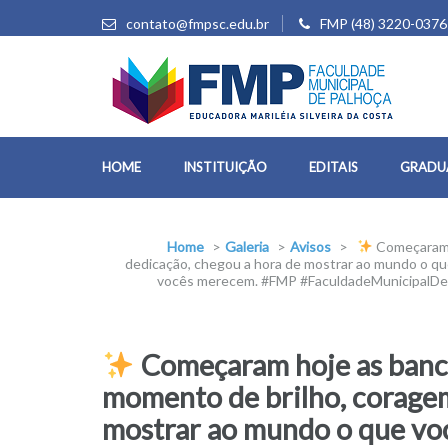
contato@fmpsc.edu.br
FMP (48) 3220-0376
HOME
INSTITUIÇÃO
EDITAIS
GRADU
Home
>
Galeria
>
Avisos
>
Começaram h
dedicação, chegou a hora de mostrar ao mundo o qu
vocês merecem. #FMP #FaculdadeMunicipal
Começaram hoje as banca
momento de brilho, coragem
mostrar ao mundo o que voc