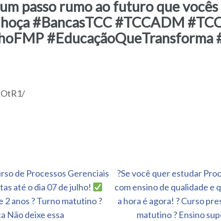
 é um passo rumo ao futuro que voc
alhoça #BancasTCC #TCCADM #TCC
ulhoFMP #EducaçãoQueTransform
2ROtR1/
curso de Processos Gerenciais
?Se você quer estudar Proc
s até o dia 07 de julho!
com ensino de qualidade e 
 2 anos ? Turno matutino ?
a hora é agora! ? Curso pr
ça Não deixe essa
matutino ? Ensino sup