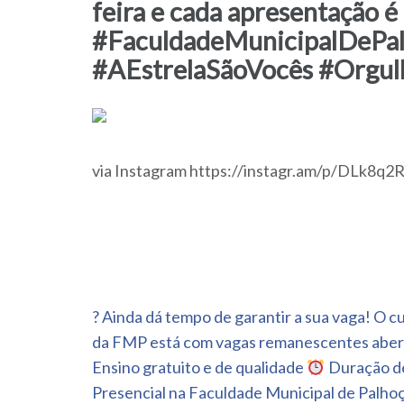
feira e cada apresentação
#FaculdadeMunicipalDeP
#AEstrelaSãoVocês #Org
via Instagram https://instagr.am/p/DLk8q
Navegação
? Ainda dá tempo de garantir a sua vaga! O 
de
da FMP está com vagas remanescentes aberta
Post
Ensino gratuito e de qualidade
Duração de
Presencial na Faculdade Municipal de Palho