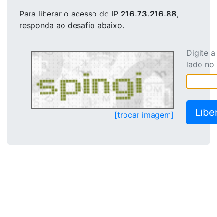
Para liberar o acesso
do IP
216.73.216.88
,
responda ao desafio abaixo.
Digite 
lado no
[trocar imagem]