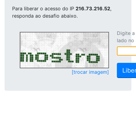
Para liberar o acesso
do IP
216.73.216.52
,
responda ao desafio abaixo.
Digite 
lado no
[trocar imagem]