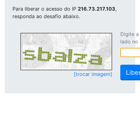
Para liberar o acesso
do IP
216.73.217.103
,
responda ao desafio abaixo.
Digite 
lado no
[trocar imagem]